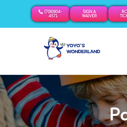
(708)904-
SIGN A
B
4571
WAIVER
TIC
Pa