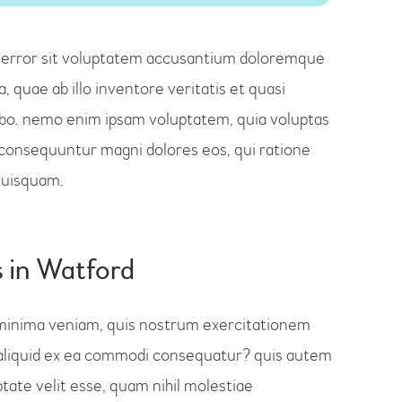
us error sit voluptatem accusantium doloremque
quae ab illo inventore veritatis et quasi
cabo. nemo enim ipsam voluptatem, quia voluptas
ia consequuntur magni dolores eos, qui ratione
quisquam.
s in Watford
minima veniam, quis nostrum exercitationem
ut aliquid ex ea commodi consequatur? quis autem
ptate velit esse, quam nihil molestiae