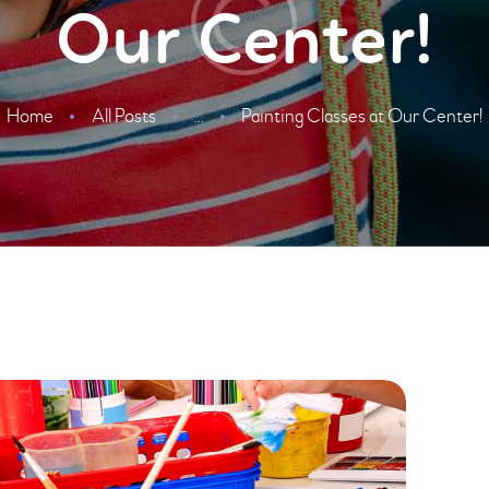
Our Center!
Home
All Posts
Painting Classes at Our Center!
...