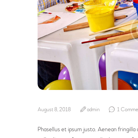
August 8, 2018
admin
1
Comme
Phasellus et ipsum justo. Aenean fringill