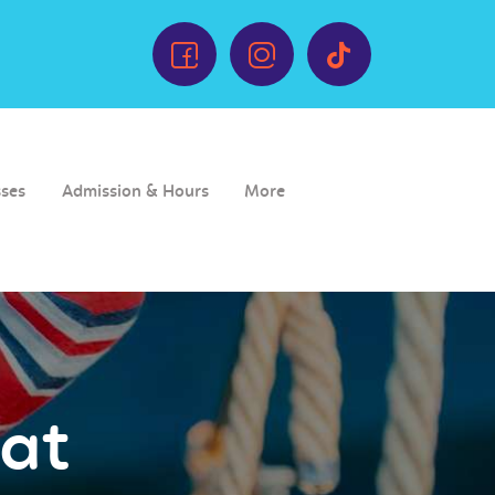
sses
Admission & Hours
More
 at