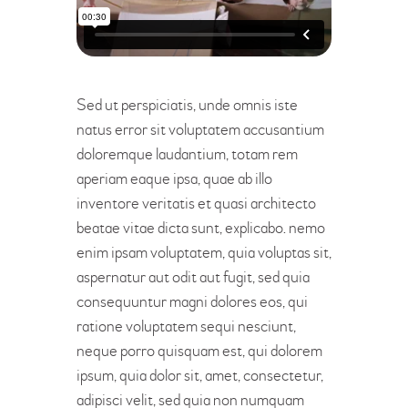
Sed ut perspiciatis, unde omnis iste
natus error sit voluptatem accusantium
doloremque laudantium, totam rem
aperiam eaque ipsa, quae ab illo
inventore veritatis et quasi architecto
beatae vitae dicta sunt, explicabo. nemo
enim ipsam voluptatem, quia voluptas sit,
aspernatur aut odit aut fugit, sed quia
consequuntur magni dolores eos, qui
ratione voluptatem sequi nesciunt,
neque porro quisquam est, qui dolorem
ipsum, quia dolor sit, amet, consectetur,
adipisci velit, sed quia non numquam