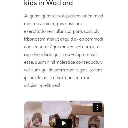
kids in Watford
Aliquam quaerat voluptatem. ut enim ad
minima veniam, quis nostrum
exercitationem ullam corporis suscipit
laboriosam, nisi ut aliquid ex ea commodi
consequatur? quis autem vel eum iure
reprehenderit, qui in ea voluptate velit
esse, quam nihil molestiae consequatur,
vel illum, qui dolorem eum fugiat. Lorem
ipsum dolor sit amet, consectetuer
adipiscing elit, sed!