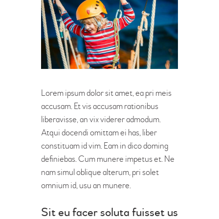
Lorem ipsum dolor sit amet, ea pri meis
accusam. Et vis accusam rationibus
liberavisse, an vix viderer admodum.
Atqui docendi omittam ei has, liber
constituam id vim. Eam in dico doming
definiebas. Cum munere impetus et. Ne
nam simul oblique alterum, pri solet
omnium id, usu an munere.
Sit eu facer soluta fuisset us