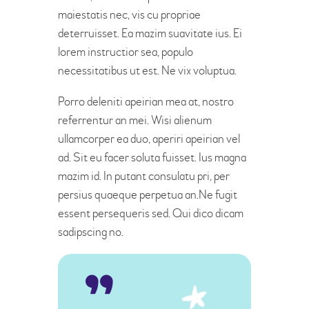
maiestatis nec, vis cu propriae
deterruisset. Ea mazim suavitate ius. Ei
lorem instructior sea, populo
necessitatibus ut est. Ne vix voluptua.
Porro deleniti apeirian mea at, nostro
referrentur an mei. Wisi alienum
ullamcorper ea duo, aperiri apeirian vel
ad. Sit eu facer soluta fuisset. Ius magna
mazim id. In putant consulatu pri, per
persius quaeque perpetua an.Ne fugit
essent persequeris sed. Qui dico dicam
sadipscing no.