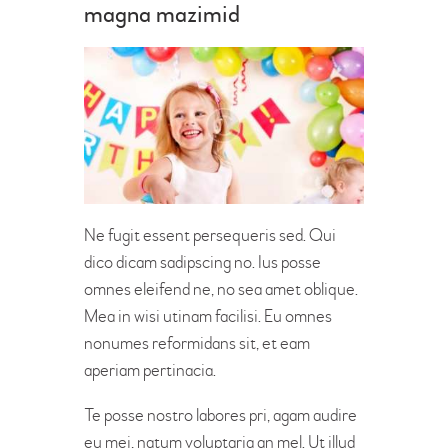
magna mazimid
Ne fugit essent persequeris sed. Qui
dico dicam sadipscing no. Ius posse
omnes eleifend ne, no sea amet oblique.
Mea in wisi utinam facilisi. Eu omnes
nonumes reformidans sit, et eam
aperiam pertinacia.
Te posse nostro labores pri, agam audire
eu mei, natum voluptaria an mel. Ut illud