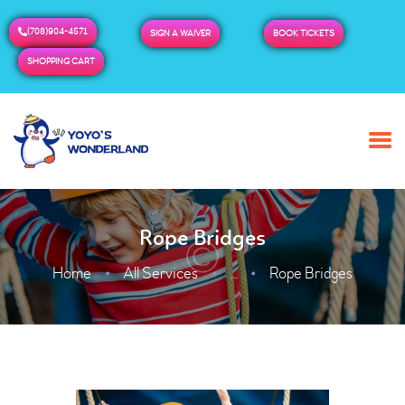
(708)904-4571
SIGN A WAIVER
BOOK TICKETS
SHOPPING CART
HOME
ABOUT US
BUY TICKETS / PASSES
Rope Bridges
ADMISSION & HOURS
MORE
Home
All Services
Rope Bridges
...